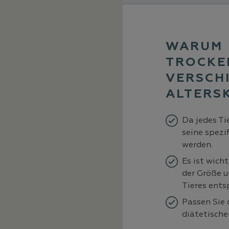
WARUM
TROCKE
VERSCH
ALTERS
Da jedes Ti
seine spezi
werden.
Es ist wicht
der Größe 
Tieres entsp
Passen Sie 
diätetische