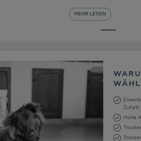
MEHR LESEN
WARU
WÄHL
Eiweißr
Zutat)
Hohe 
Trocken
Trocke