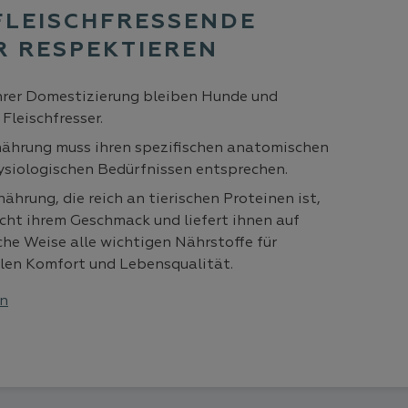
FLEISCHFRESSENDE
R RESPEKTIEREN
hrer Domestizierung bleiben Hunde und
Fleischfresser.
nährung muss ihren spezifischen anatomischen
ysiologischen Bedürfnissen entsprechen.
nährung, die reich an tierischen Proteinen ist,
cht ihrem Geschmack und liefert ihnen auf
che Weise alle wichtigen Nährstoffe für
len Komfort und Lebensqualität.
en