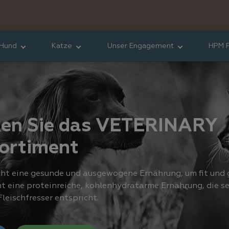
Hund
Katze
Unser Engagement
HPM P
ken Sie das VETERINARY
ortiment
cht eine gesunde und ausgewogene Ernährung, um fit und
ht eine proteinreiche, kohlenhydratarme Ernährung, die s
leischfresser entspricht.