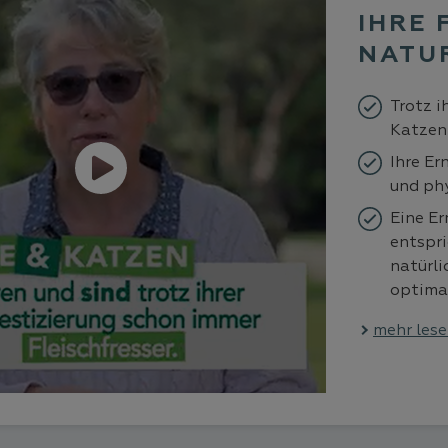
IHRE 
NATU
Trotz i
Katzen 
Ihre Er
und ph
Eine Er
entspri
natürli
optima
mehr les