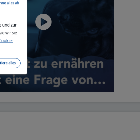
ehne alles ab
e und zur
ie wir sie
Cookie-
tiere alles