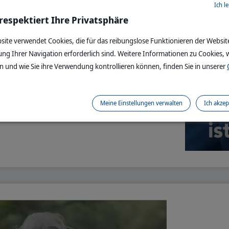
Ich l
 respektiert Ihre Privatsphäre
enschen beginnt die Gesundheit von
tze mit der Ernährung.
site verwendet Cookies, die für das reibungslose Funktionieren der Websit
ung Ihrer Navigation erforderlich sind. Weitere Informationen zu Cookies, w
 wesentlicher Bestandteil unseres
 und wie Sie ihre Verwendung kontrollieren können, finden Sie in unserer
epts für die Gesundheit unserer
 ist unser wichtigster Partner.
Meine Einstellungen verwalten
Ich akzep