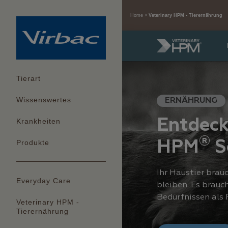
Home
Veterinary HPM - Tierernährung
Tierart
Wissenswertes
ERNÄHRUNG
Entdec
Krankheiten
®
HPM
S
Produkte
Ihr Haustier brau
Everyday Care
bleiben. Es brauc
Bedürfnissen als F
Veterinary HPM -
Tierernährung