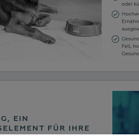
oder k
Hochwe
Ernähr
ausgew
Gesund
Fell, 
Gesund
G, EIN
SELEMENT FÜR IHRE
HEIT