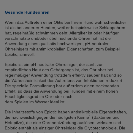
Gesunde Hundeohren
Wenn das Auftreten einer Otitis bei Ihrem Hund wahrscheinlicher
ist als bei anderen Hunden, weil er beispielsweise Schlappohren
hat, regelmäßig schwimmen geht, Allergiker ist oder häufiger
verschmutzte und/oder übel riechende Ohren hat, ist die
Anwendung eines qualitativ hochwertigen, pH-neutralen
Ohrreinigers mit antimikrobiellen Eigenschaften, zum Beispiel
Epiotic, sinnvoll.
Epiotic ist ein pH-neutraler Ohrreiniger, der sanft zur
empfindlichen Haut des Gehörgangs ist, das Ohr aber bei
regelmäßiger Anwendung trotzdem effektiv sauber hält und so
die Wahrscheinlichkeit des Auftretens von Infektionen reduziert.
Die spezielle Formulierung hat außerdem einen trocknenden
Effekt, so dass die Anwendung bei Hunden mit einem hohen
Feuchtigkeitsgrad im Ohr oder nach
dem Spielen im Wasser ideal ist.
Die Inhaltsstoffe von Epiotic haben antimikrobielle Eigenschaften,
1
die nachweislich gegen die häufigsten Keime
(Bakterien und
Hefepilze), die eine Ohrenentzündung auslösen, wirksam sind.
Epiotic enthält als einziger Ohrreiniger die Glycotechnologie. Die