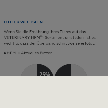
FUTTER WECHSELN
Wenn Sie die Ernährung Ihres Tieres auf das
®
VETERINARY HPM
-Sortiment umstellen, ist es
wichtig, dass der Übergang schrittweise erfolgt.
HPM
Aktuelles Futter
Tag 1&2
Tag 2&3