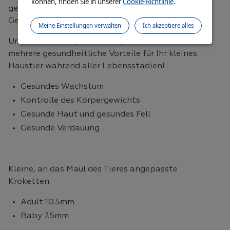
können, finden Sie in unserer
Cookie-Richtlinie
.
gesundheitliche Vorteile und einen natürlichen
Geschmack bietet, den sie lieben werden!
Meine Einstellungen verwalten
Ich akzeptiere alles
Unser Small & Toy Ernährungssortiment bietet
mehrere gesundheitliche Vorteile für Ihr kleines
Haustier während aller Lebensstadien!
Gesundes Wachstum
Kontrolle des Körpergewichts
Gesunde Haut und gesundes Fell
Gesunde Verdauung
Kleine, an das Maul des Tieres angepasste
Kroketten:
Adult 10.5mm
Baby 7.5mm