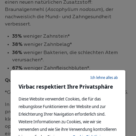
einen neuen natürlichen Zusatzstoff:
Braunalgenmehl (
Ascophyllum nodosum
), der
nachweislich die Mund- und Zahngesundheit
verbessert.
35%
weniger Zahnstein*
38%
weniger Zahnbelag*
36%
weniger Bakterien, die schlechten Atem
verursachen*.
67%
weniger Zahnfleischbluten*.
Ich lehne alles ab
Quelle:
Virbac respektiert Ihre Privatsphäre
*Gawor et al. 2018. Frontiers in Veterinary Science 5.
Diese Website verwendet Cookies, die für das
In Kombination mit unserer kohlenhydratarmen,
reibungslose Funktionieren der Website und zur
proteinreichen Rezeptur bietet es kleinen und
Erleichterung Ihrer Navigation erforderlich sind.
kleinen Hunden - ob intakt oder kastriert - eine
Weitere Informationen zu Cookies, wie wir sie
optimale tägliche Zahnpflege in Verbindung mit
verwenden und wie Sie ihre Verwendung kontrollieren
einer fortschrittlichen Ernährung, die zahlreiche