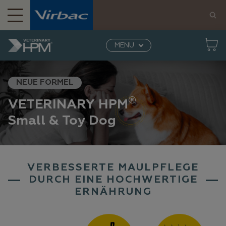
MENU
Home
Veterinary HPM - Tierernährung
Hund
Small & Toy
NEUE FORMEL
®
VETERINARY HPM
Small & Toy Dog
VERBESSERTE MAULPFLEGE
DURCH EINE HOCHWERTIGE
ERNÄHRUNG