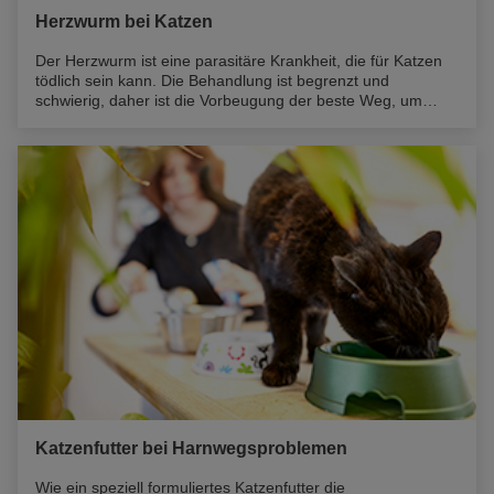
Herzwurm bei Katzen
Der Herzwurm ist eine parasitäre Krankheit, die für Katzen
tödlich sein kann. Die Behandlung ist begrenzt und
schwierig, daher ist die Vorbeugung der beste Weg, um
Ihren vierbeinigen Freund zu schützen. Zum Glück gibt es
einfache und erschwingliche Möglichkeiten, genau das zu
tun. Lesen Sie weiter, um alles über die
Herzwurmprävention für Katzen zu erfahren, einschließlich
der Frage, wie Katzen Herzwürmer bekommen und wie Sie
Ihre Katze schützen können.
Katzenfutter bei Harnwegsproblemen
Wie ein speziell formuliertes Katzenfutter die