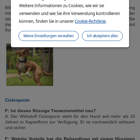
Weitere Informationen zu Cookies, wie wir sie
Mit Hilfe Ihrer Tierärztin/Ihres Tierarztes und einer Behandlung
verwenden und wie Sie ihre Verwendung kontrollieren
mit flüssigem Ciclosporin ist es möglich, die Symptome der
atopischen Dermatitis Ihres Hundes zu lindern. Denken Sie
können, finden Sie in unserer
Cookie-Richtlinie
.
daran, Ihr Tierarzt weiß am besten, was Ihr Hund braucht. Er wird
Ihnen für weitere Fragen gerne zur Verfügung stehen.
Meine Einstellungen verwalten
Ich akzeptiere alles
Ciclosporin
F: Ist dieses flüssige Tierarzneimittel neu?
A: Der Wirkstoff Ciclosporin steht für den Hund seit mehr als 10
Jahren in Kapselform zur Verfügung. Er ist nachweislich wirksam
und sicher.
F: Welche Vorteile hat die Behandlung mit einem flüssigen