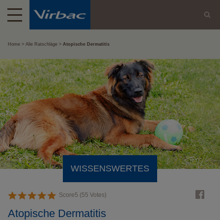
Home
Alle Ratschläge
Atopische Dermatitis
WISSENSWERTES
Score
5
(
55
Votes)
Atopische Dermatitis