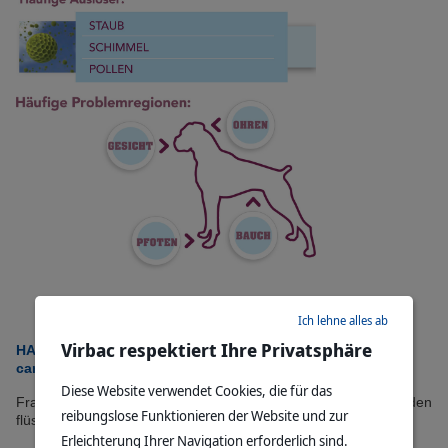
Ich lehne alles ab
Virbac respektiert Ihre Privatsphäre
HAPPY durch eine günstige Lösung zur Behandlung der
caninen atopischen Dermatitis
Diese Website verwendet Cookies, die für das
Fragen Sie Ihren Tierarzt nach dem einfach zu verabreichenden
reibungslose Funktionieren der Website und zur
flüssigen Ciclosporin, damit Sie und Ihr Hund happy sind.
Erleichterung Ihrer Navigation erforderlich sind.