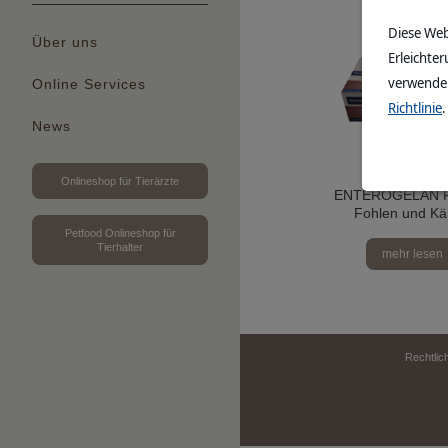
Diese Web
Über uns
Erleichter
verwenden
Online Services
Richtlinie
.
News
Onlineshop für Tierärzte
ENTEROGELAN FK
Fohlen und Kä
Petfood Onlineshop für
Tierhalter
mehr lesen
Rechtlic