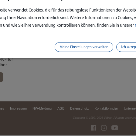
site verwendet Cookies, die für das reibungslose Funktionieren der Websit
ung Ihrer Navigation erforderlich sind. Weitere Informationen zu Cookies, w
 und wie Sie ihre Verwendung kontrollieren können, finden Sie in unserer
Meine Einstellungen verwalten
Ich akzep
 - für
lber
hes
Impressum
NW-Meldung
AGB
Datenschutz
Kontaktformular
Untern
Copyright © 1999,
2026
Virbac. All rights reserve