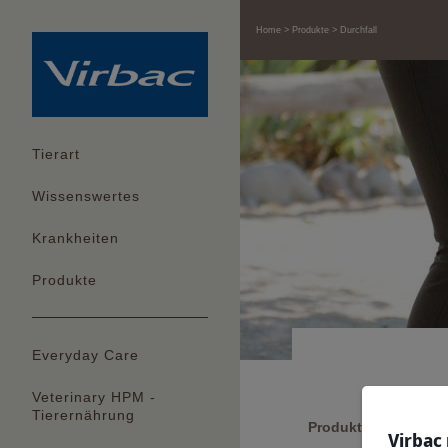
Home
Produkte
Durchfall
Tierart
Wissenswertes
Krankheiten
Produkte
Everyday Care
Veterinary HPM -
Tierernährung
Produkte gegen Durc
Virbac