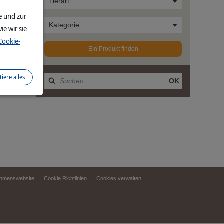
Tierart
e und zur
Kategorie
ie wir sie
Cookie-
Ein Produkt finden
tiere alles
OK
ehmenswebsite
Cookie Richtlinien
Cookies verwalten
d