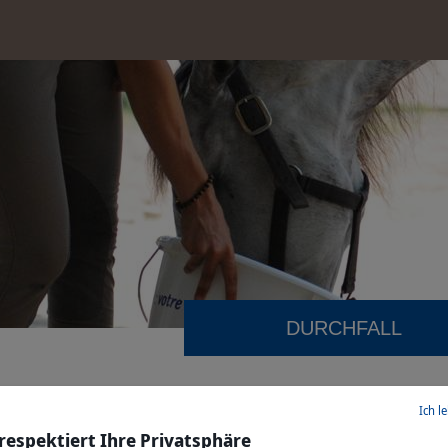
DURCHFALL
Ich l
hfall bei Pferden
 respektiert Ihre Privatsphäre