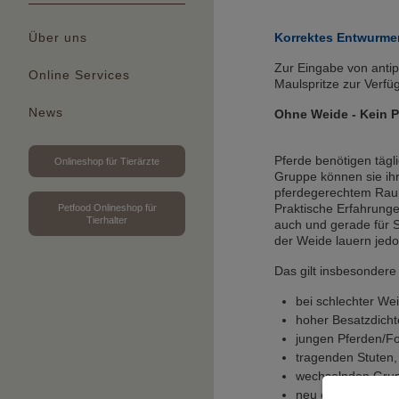
Korrektes Entwurme
Über uns
Zur Eingabe von antip
Online Services
Maulspritze zur Verf
News
Ohne Weide - Kein P
Pferde benötigen tägl
Onlineshop für Tierärzte
Gruppe können sie ih
pferdegerechtem Rauhf
Praktische Erfahrungen
Petfood Onlineshop für
Tierhalter
auch und gerade für S
der Weide lauern jed
Das gilt insbesondere
bei schlechter Wei
hoher Besatzdicht
jungen Pferden/Fo
tragenden Stuten,
wechselnden Gru
neu eingestellten 