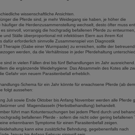
chiedliche wissenschaftliche Ansichten.
 jünger die Pferde sind, je mehr Weidegang sie haben, je höher die
je häufiger die Herdenzusammenstellung wechselt, desto öfter muss en
es sinnvoll, vorrangig die hochgradig befallenen Pferde zu entwurmen
e und Ställe überproportional mit infektiösen Eiern aus ihrem Kot
 dafür erforderlich sinnvolle Zusammenspiel von Diagnostik
d Therapie (Gabe einer Wurmpaste) zu erreichen, sollte der betreuen
gezogen werden, da die Verhältnisse in jeder Pferdehaltung unterschied
 sind in vielen Fällen drei bis fünf Behandlungen im Jahr ausreichend
 allem die ergänzende Weidehygiene: Das Absammeln des Kotes alle zwe
die Gefahr von neuem Parasitenbefall erheblich.
handlungs-Schema für ein Jahr könnte für erwachsene Pferde (ab de
ie folgt aussehen:
ang Juli sowie Ende Oktober bis Anfang November werden alle Pferde 
dwürmer und Magendasseln (Herbstbehandlung) behandelt.
ember führt man Kotuntersuchungen bei jedem Pferd durch und behand
s hochgradig befallenen Pferde - sofern die nicht oder gering befallenen 
eine erkennbaren Symptome für einen Parasitenbefall zeigen.
Weidehaltung kann eine zusätzliche Behndung, gegebenenfalls nach
nde Januar bis Anfang Februar sinnvoll sein.