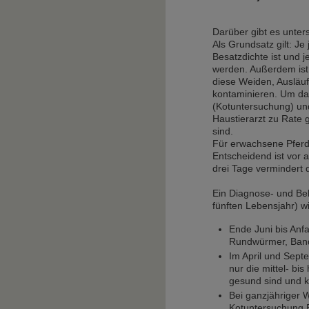
Darüber gibt es unters
Als Grundsatz gilt: Je
Besatzdichte ist und 
werden. Außerdem ist 
diese Weiden, Ausläuf
kontaminieren. Um das
(Kotuntersuchung) un
Haustierarzt zu Rate 
sind.
Für erwachsene Pferde
Entscheidend ist vor
drei Tage vermindert 
Ein Diagnose- und Be
fünften Lebensjahr) w
Ende Juni bis Anf
Rundwürmer, Ban
Im April und Sept
nur die mittel- bi
gesund sind und k
Bei ganzjähriger 
Kotuntersuchung E