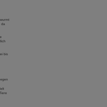
twurmt
, da
de
lich
.
i bis
m
gegen
elt
Tiere