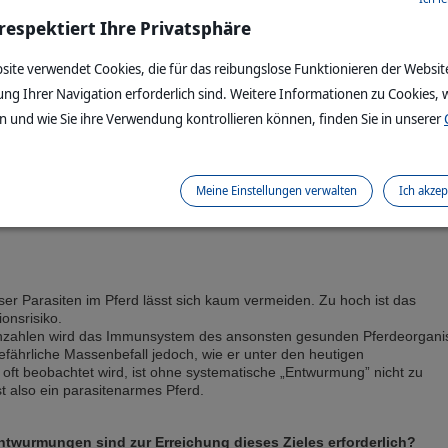
pferden.
 respektiert Ihre Privatsphäre
e Maßnahmen sowie eine strategische Parasitenbekämpfung mit
site verwendet Cookies, die für das reibungslose Funktionieren der Websit
arzt besonders wichtig. Das Risiko für eine Infektion mit Magen-Dar
ei wenigen Stunden täglichen Weideganges gegeben.
ung Ihrer Navigation erforderlich sind. Weitere Informationen zu Cookies, w
 und wie Sie ihre Verwendung kontrollieren können, finden Sie in unserer
es drei wichtige Parasitengruppen bei Pferden:
Meine Einstellungen verwalten
Ich akzep
ser Parasiten im Pferd lässt sich kaum vermeiden. Zu hoch ist das
ionsrisiko.
enzahlen wird das Immunsystem des ansonsten gesunden Pferdeorgan
gefährliche Massenbefall jedoch, wie er unter den heutigen
ft beobachtet wird, ist ohne systematische „Entwurmung” nicht zu
st also ein parasitenarmes Pferd.
Entwurmungen sind zur Erreichung dieses Zieles erforderlich?