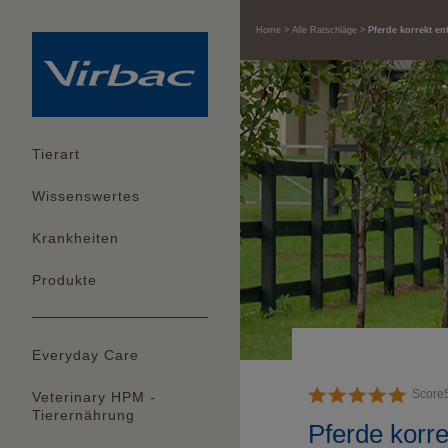
Home
Alle Ratschläge
Pferde korrekt e
Tierart
Wissenswertes
Krankheiten
Produkte
Everyday Care
Score
Veterinary HPM -
Tierernährung
Pferde korr