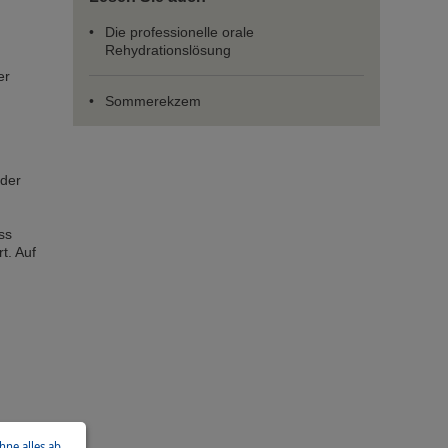
Die professionelle orale
Rehydrationslösung
er
Sommerekzem
 der
ss
t. Auf
ehne alles ab