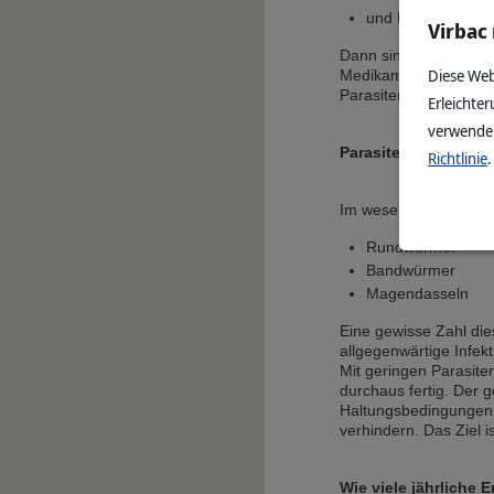
und Hochleistungs
Virbac
Dann sind hygienisch
Diese Web
Medikamenten vom Tier
Parasiten ist auch b
Erleichter
verwenden
Parasitengruppen
Richtlinie
.
Im wesentlichen gibt 
Rundwürmer
Bandwürmer
Magendasseln
Eine gewisse Zahl die
allgegenwärtige Infekt
Mit geringen Parasit
durchaus fertig. Der 
Haltungsbedingungen o
verhindern. Das Ziel i
Wie viele jährliche 