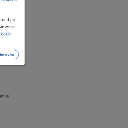
e und zur
m-
ie wir sie
Cookie-
tiere alles
ismus