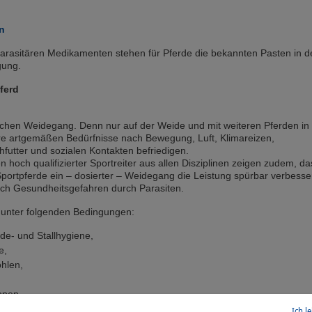
n
arasitären Medikamenten stehen für Pferde die bekannten Pasten in d
ügung.
ferd
ichen Weidegang. Denn nur auf der Weide und mit weiteren Pferden in
re artgemäßen Bedürfnisse nach Bewegung, Luft, Klimareizen,
utter und sozialen Kontakten befriedigen.
 hoch qualifizierter Sportreiter aus allen Disziplinen zeigen zudem, da
portpferde ein – dosierter – Weidegang die Leistung spürbar verbesser
och Gesundheitsgefahren durch Parasiten.
 unter folgenden Bedingungen:
de- und Stallhygiene,
e,
hlen,
ppen,
Tieren
Ich l