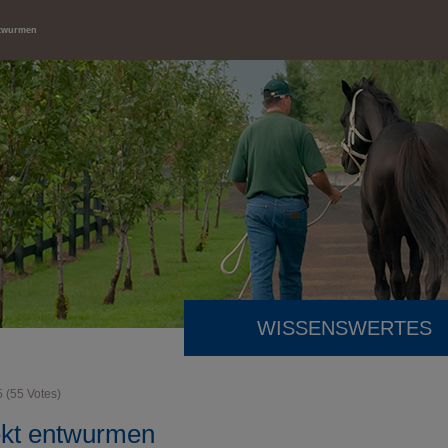
ntwurmen
WISSENSWERTES
5
(
55
Votes)
ekt entwurmen