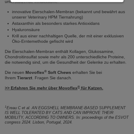
unterstützende Inhaltsstoffe:
innovative Eierschalen-Membran (bekannt und bewährt aus
unserer Veterinary HPM Tiernahrung)
Astaxanthin als besonders starkes Antioxidans
Hyaluronsäure
Krill aus einer nachhaltigen Quelle, der mit einer exklusiven
Öko-Erntemethode gefischt wird
Die Eierschalen-Membran enthält Kollagen, Glukosamine,
Chondroitinsulfat sowie mehr als 200 unterschiedliche Proteine,
die notwendig sind, um die Gesundheit der Gelenke zu erhalten.
®
Die neuen
Movoflex
Soft Chews
erhalten Sie bei
Ihrem
Tierarzt
. Fragen Sie danach.
®
>> Erfahren Sie mehr über Movoflex
für Katzen.
1
Ereau C et al. AN EGGSHELL MEMBRANE-BASED SUPPLEMENT
IS WELL TOLERATED BY CATS AND CAN IMPROVE THEIR
MOBILITY, ACCORDING TO OWNERS. In: proceedings of the ESVOT
congress 2024. Lisbon, Portugal, 2024.